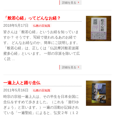
詳細を見る
「般若心経」ってどんなお経？
2018年5月17日
仏教の豆知識
皆さんは「般若心経」というお経を知っていま
すか？ そうです、写経で使われるあのお経で
す。 どんなお経なのか、簡単にご説明します。
「般若心経」は、正しくは「仏説摩訶般若波羅
蜜多心経」といいます。 一部の宗派を除いて広
く読 …
詳細を見る
一遍上人と踊り念仏
2011年5月16日
仏教の豆知識
時宗の宗祖一遍上人は、その半生を日本全国に
念仏をすすめて歩きました。（これを「遊行ゆ
ぎょう」と言います。）一遍の活動が記録され
ている「一遍聖絵」によると、弘安２年（１２