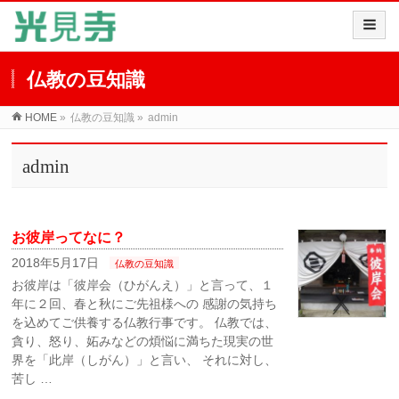
仏教の豆知識
HOME
»
仏教の豆知識
»
admin
admin
お彼岸ってなに？
2018年5月17日
仏教の豆知識
お彼岸は「彼岸会（ひがんえ）」と言って、１
年に２回、春と秋にご先祖様への 感謝の気持ち
を込めてご供養する仏教行事です。 仏教では、
貪り、怒り、妬みなどの煩悩に満ちた現実の世
界を「此岸（しがん）」と言い、 それに対し、
苦し …