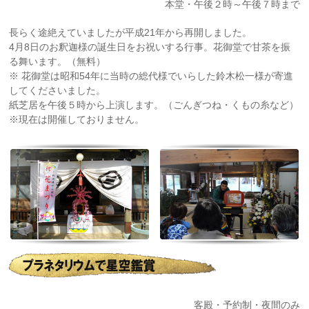
本堂・午後２時～午後７時まで
長らく途絶えていましたが平成21年から再開しました。
4月8日のお釈迦様の誕生日をお祝いする行事。花御堂で甘茶を振
る舞います。（無料）
※ 花御堂は昭和54年に当時の総代様でいらした鈴木松一様が寄進
してくださいました。
紙芝居を午後５時から上演します。（ごんぎつね・くもの糸など）
※現在は開催しておりません。
客殿・予約制・夜間のみ