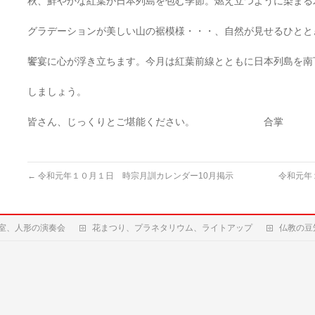
秋、鮮やかな紅葉が日本列島を包む季節。燃え立つように染まる
グラデーションが美しい山の裾模様・・・、自然が見せるひとと
饗宴に心が浮き立ちます。今月は紅葉前線とともに日本列島を南
しましょう。
皆さん、じっくりとご堪能ください。 合掌
←
令和元年１０月１日 時宗月訓カレンダー10月掲示
令和元年
室、人形の演奏会
花まつり、プラネタリウム、ライトアップ
仏教の豆