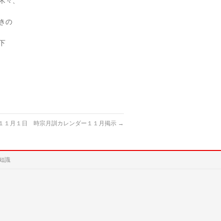
木々、
きの
下
１１月１日 時宗月訓カレンダー１１月掲示
→
知識