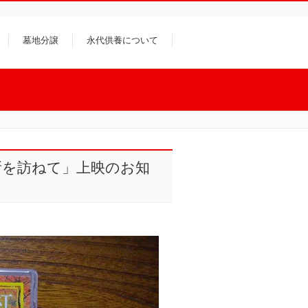
墓地分譲
永代供養について
所を訪ねて」上映のお知