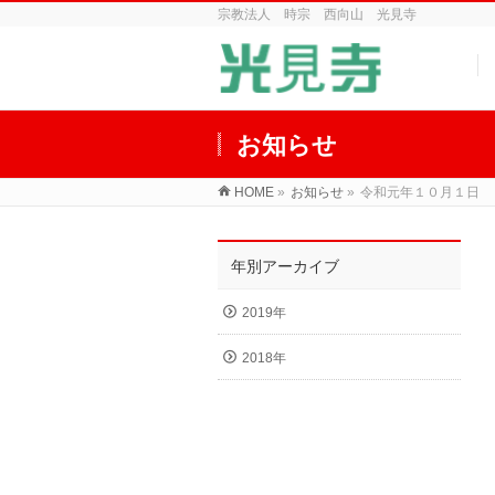
宗教法人 時宗 西向山 光見寺
お知らせ
HOME
»
お知らせ
»
令和元年１０月１日 
年別アーカイブ
2019年
2018年