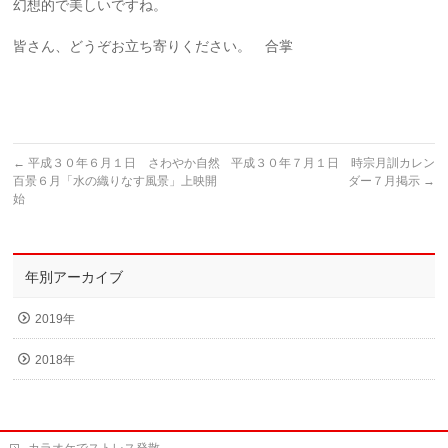
幻想的で美しいですね。
皆さん、どうぞお立ち寄りください。 合掌
←
平成３０年６月１日 さわやか自然
平成３０年７月１日 時宗月訓カレン
百景６月「水の織りなす風景」上映開
ダー７月掲示
→
始
年別アーカイブ
2019年
2018年