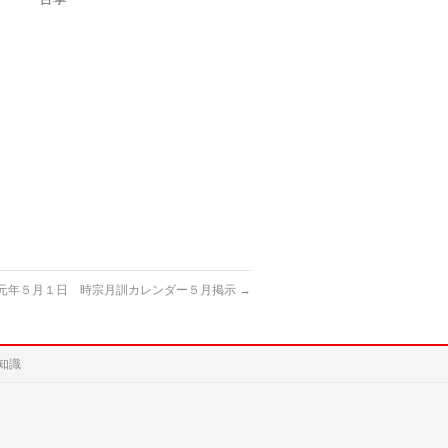
元年５月１日 時宗月訓カレンダー５月掲示
→
知識