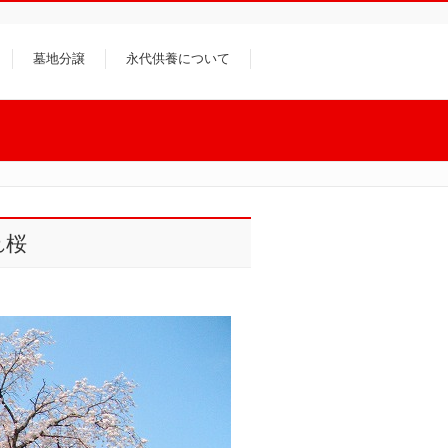
墓地分譲
永代供養について
れ桜