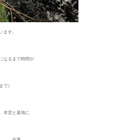
います。
になるまで時間が
まで）
、本堂と墓地に
い。 合掌