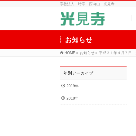
宗教法人 時宗 西向山 光見寺
お知らせ
HOME
»
お知らせ
»
平成３１年４月７日 
年別アーカイブ
2019年
2018年