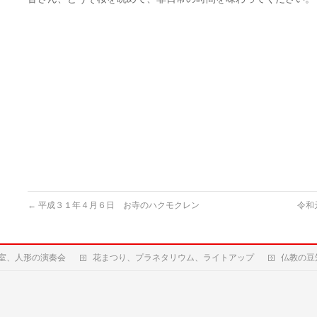
←
平成３１年４月６日 お寺のハクモクレン
令和
室、人形の演奏会
花まつり、プラネタリウム、ライトアップ
仏教の豆