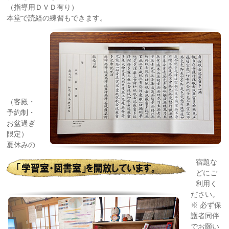
（指導用ＤＶＤ有り）
本堂で読経の練習もできます。
（客殿・
予約制・
お盆過ぎ
限定）
夏休みの
宿題な
どにご
利用く
ださい。
※ 必ず保
護者同伴
でお願い