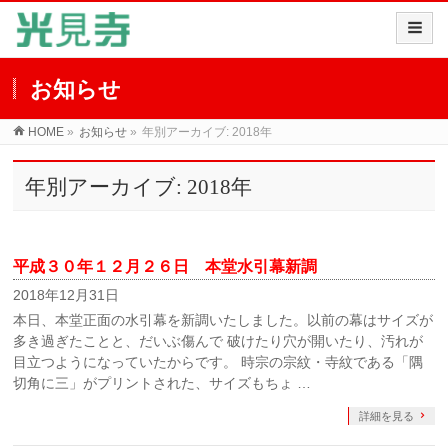
お知らせ
HOME
»
お知らせ
»
年別アーカイブ: 2018年
年別アーカイブ: 2018年
平成３０年１２月２６日 本堂水引幕新調
2018年12月31日
本日、本堂正面の水引幕を新調いたしました。以前の幕はサイズが
多き過ぎたことと、だいぶ傷んで 破けたり穴が開いたり、汚れが
目立つようになっていたからです。 時宗の宗紋・寺紋である「隅
切角に三」がプリントされた、サイズもちょ …
詳細を見る