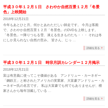
平成３０年１２月１日 さわやか自然百景１２月「冬景
色」上映開始
2018年12月21日
今年もあとひと月。何かとあわただしい師走です。 今月は客殿
で、さわやか自然百景１２月「冬景色」のDVDを上映します。
「冬景色」ー降りつもる雪、凍える生きものたち・・・ それは冬
にしか見られない自然の営み。 皆さん、じっ …
詳細を見る
平成３０年１２月１日 時宗月訓カレンダー１２月掲示
2018年12月21日
富は有意義に使ってこそ価値がある アンドリュー・カーネギー
「鋼鉄王」と称されたアメリカの実業家、大富豪アンドリュー・カ
ーネギー氏の名言です。 私は大富豪でも何でもありませんが、檀
家さんから毎年頂戴している …
詳細を見る