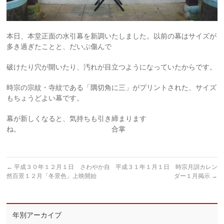
本日、本堂正面の水引幕を新調いたしました。以前の幕はサイズが
多き過ぎたことと、だいぶ傷んで
破けたり穴が開いたり、汚れが目立つようになっていたからです。
時宗の宗紋・寺紋である「隅切角に三」がプリントされた、サイズ
もちょうどよい幕です。
幕が新しくなると、気持ちも引き締まります
ね。 合掌
←
平成３０年１２月１日 さわやか自
平成３１年１月１日 時宗月訓カレン
然百景１２月「冬景色」上映開始
ダー１月掲示
→
年別アーカイブ