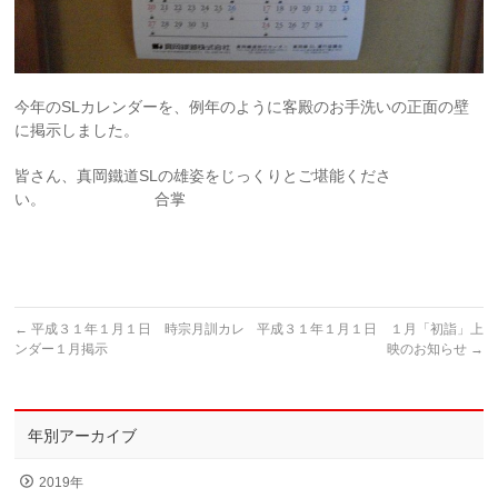
今年のSLカレンダーを、例年のように客殿のお手洗いの正面の壁
に掲示しました。
皆さん、真岡鐵道SLの雄姿をじっくりとご堪能くださ
い。 合掌
←
平成３１年１月１日 時宗月訓カレ
平成３１年１月１日 １月「初詣」上
ンダー１月掲示
映のお知らせ
→
年別アーカイブ
2019年